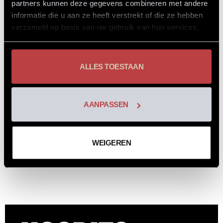
partners kunnen deze gegevens combineren met andere
informatie die u aan ze heeft verstrekt of die ze hebben
verzameld op basis van uw gebruik van hun services.
ALLES TOESTAAN
AANPASSEN
T-shirt – Neon
T-shirt – Tour
€
29,99
€
14,99
€
29,99
€
14,99
WEIGEREN